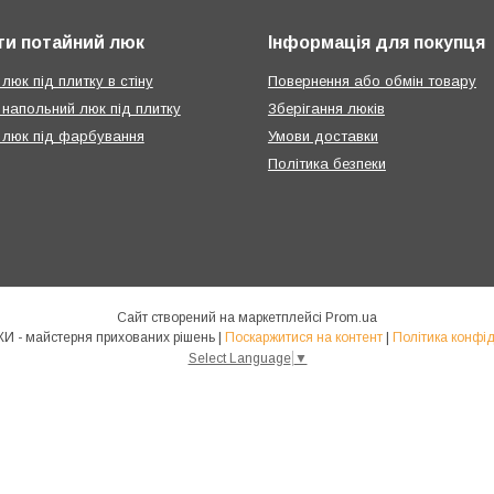
ти потайний люк
Інформація для покупця
люк під плитку в стіну
Повернення або обмін товару
 напольний люк під плитку
Зберігання люків
 люк під фарбування
Умови доставки
Політика безпеки
Сайт створений на маркетплейсі
Prom.ua
КРАФТЛЮКИ - майстерня прихованих рішень |
Поскаржитися на контент
|
Політика конфід
Select Language
▼