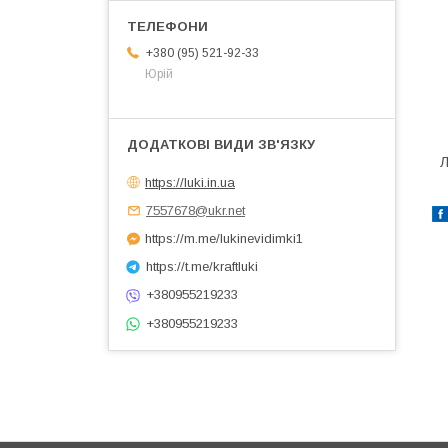
+380 (95) 521-92-33
Юрій
Л
https://luki.in.ua
7557678@ukr.net
https://m.me/lukinevidimki1
https://t.me/kraftluki
+380955219233
+380955219233