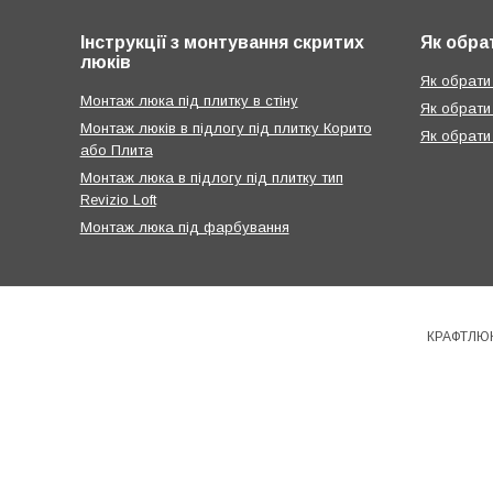
Інструкції з монтування скритих
Як обра
люків
Як обрати 
Монтаж люка під плитку в стіну
Як обрати
Монтаж люків в підлогу під плитку Корито
Як обрати
або Плита
Монтаж люка в підлогу під плитку тип
Revizio Loft
Монтаж люка під фарбування