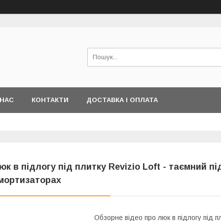
 НАС
КОНТАКТИ
ДОСТАВКА І ОПЛАТА
юк в підлогу під плитку Revizio Loft - таємний п
мортизаторах
Обзорне відео про люк в підлогу під пл