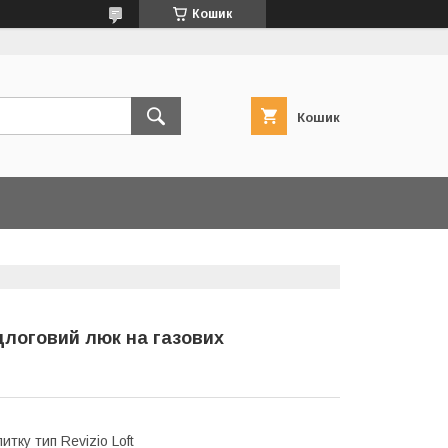
Кошик
Кошик
ідлоговий люк на газових
итку тип Revizio Loft