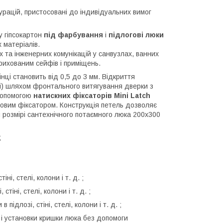
урацій, пристосовані до індивідуальних вимог
 у гіпсокартон
під фарбування
і
підлогові люки
 матеріалів.
х та інженерних комунікацій у санвузлах, ванних
прихованим сейфів і приміщень.
інці становить від 0,5 до 3 мм. Відкриття
і) шляхом фронтального витягування дверки з
 допомогою
натискних фіксаторів Mini Latch
иковим фіксатором. Конструкція петель дозволяє
 розмірі сантехнічного потаємного люка 200х300
;
ні, стелі, колони і т. д. ;
тіні, стелі, колони і т. д. ;
підлозі, стіні, стелі, колони і т. д. ;
і установки кришки люка без допомоги