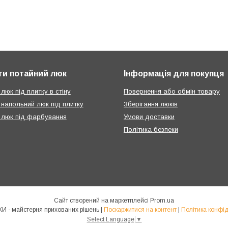
ти потайний люк
Інформація для покупця
люк під плитку в стіну
Повернення або обмін товару
 напольний люк під плитку
Зберігання люків
 люк під фарбування
Умови доставки
Політика безпеки
Сайт створений на маркетплейсі
Prom.ua
КРАФТЛЮКИ - майстерня прихованих рішень |
Поскаржитися на контент
|
Політика конфід
Select Language
▼