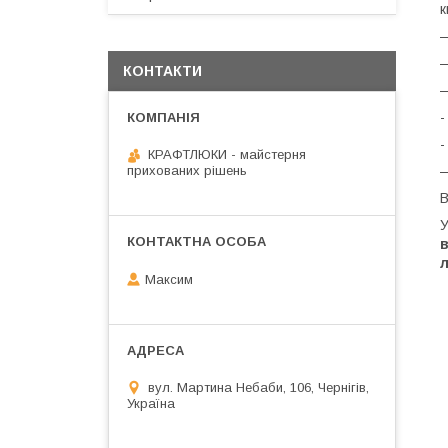
к
КОНТАКТИ
-
-
КРАФТЛЮКИ - майстерня
прихованих рішень
В
У
в
л
Максим
вул. Мартина Небаби, 106, Чернігів,
Україна