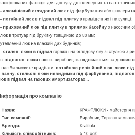
валіфікованих фахівців для доступу до інженерних та сантехнічних 
—
алюмінієвий оглядовий
люк під фарбування
або шпалери
н
—
потайний люк в підвал під плитку
в приміщеннях і на вулиці;
—
прихований люк під плитку
в
приямок басейну
з насосним о
 люк в тротуар під бруківку товщиною до 80 мм;
 утеплений люк на плаский дах будинків;
—
сталеві люки в підвал
гаража і на оглядову яму зі стулкою з р
сі
підлогові люки
нашого виробництва піднімаються за допомогою
 нас Ви зможете придбати:
потайною ревізійний люк
,
люки під
 ванну
,
стельові люки невидимки під фарбування
,
підлогов
юк в підвал на газових амортизаторах
...
Інформація про компанію
Назва:
КРАФТЛЮКИ - майстерня п
Тип компанії:
Виробник, Торгова компанія
Бренди:
Kraftluki
Кількість співробітників:
5-10 осіб