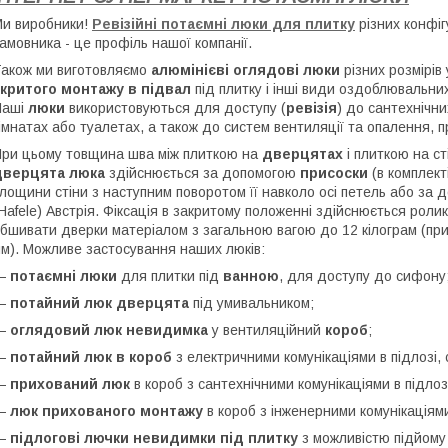
и виробники!
Ревізійні потаємні люки для плитку
різних конфіг
амовника - це профіль нашої компанії.
акож ми виготовляємо
алюмінієві оглядові люки
різних розмірів
критого монтажу в підвал
під плитку і інші види оздоблювальних
Наші
люки
використовуються для доступу (
ревізія
) до сантехнічни
імнатах або туалетах, а також до систем вентиляції та опалення, 
ри цьому товщина шва між плиткою на
дверцятах
і плиткою на ст
дверцята люка
здійснюється за допомогою
присоски
(в комплект
лощини стіни з наступним поворотом її навколо осі петель або за
Hafele) Австрія. Фіксація в закритому положенні здійснюється рол
бшивати дверки матеріалом з загальною вагою до 12 кілограм (при
м). Можливе застосування наших люків:
—
потаємні люки
для плитки під
ванною
, для доступу до сифону
—
потайний люк дверцята
під умивальником;
—
оглядовий люк невидимка
у вентиляційний
короб
;
—
потайний люк в короб
з електричними комунікаціями в підлозі, сті
—
прихований люк
в короб з сантехнічними комунікаціями в підлозі, с
—
люк прихованого монтажу
в короб з інженерними комунікаціями в 
—
підлогові лючки невидимки під плитку
з можливістю підйому 