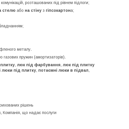
комунікацій, розташованих під рівнем підлоги;
а стелю
або
на стіну
з
гіпсокартон
а;
бладнанням;
ифленого металу.
 газових пружин (амортизаторів).
 плитку
,
люк під фарбування
,
люк під плитку
і люки під плитку
,
потаємні люки в підвал
,
рихованих рішень
, Компанія, що надає послуги