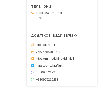
+380 (95) 521-92-33
Юрій
https://luki.in.ua
7557678@ukr.net
https://m.me/lukinevidimki1
https://t.me/kraftluki
+380955219233
+380955219233