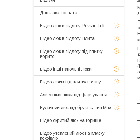
Відгуки
М
Доставка і оплата
з
Т
Відео люк в підлогу Revizio Loft
с
Відео люк в підлогу Плита
к
П
Відео люк в підлогу під плитку
Корито
п
(
Відео інші напольні люки
о
м
Відео люків під плитку в стіну
Алюмінієві люки під фарбування
Вуличний люк під бруківку тип Мах
Відео скритий люк на горище
Відео утеплений люк на пласку
покрівлю