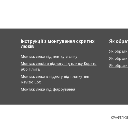
Інструкції з монтування скритих
Як обра
люків
Як обрати 
Монтаж люка під плитку в стіну
Як обрати
Монтаж люків в підлогу під плитку Корито
Як обрати
або Плита
Монтаж люка в підлогу під плитку тип
Revizio Loft
Монтаж люка під фарбування