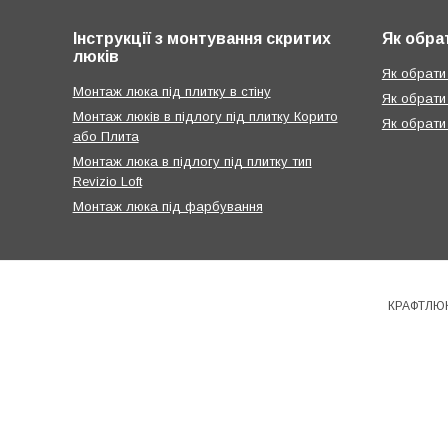
Інструкції з монтування скритих
Як обра
люків
Як обрати 
Монтаж люка під плитку в стіну
Як обрати
Монтаж люків в підлогу під плитку Корито
Як обрати
або Плита
Монтаж люка в підлогу під плитку тип
Revizio Loft
Монтаж люка під фарбування