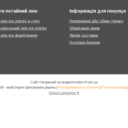
ти потайний люк
Інформація для покупця
люк під плитку в стіну
Повернення або обмін товару
 напольний люк під плитку
Зберігання люків
 люк під фарбування
Умови доставки
Політика безпеки
Сайт створений на маркетплейсі
Prom.ua
КРАФТЛЮКИ - майстерня прихованих рішень |
Поскаржитися на контент
|
Політика конфід
Select Language
▼