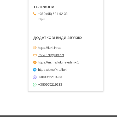
+380 (95) 521-92-33
Юрій
https://luki.in.ua
7557678@ukr.net
https://m.me/lukinevidimki1
https://t.me/kraftluki
+380955219233
+380955219233