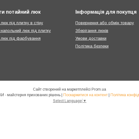
ти потайний люк
Інформація для покупця
люк під плитку в стіну
Повернення або обмін товару
 напольний люк під плитку
Зберігання люків
 люк під фарбування
Умови доставки
Політика безпеки
Сайт створений на маркетплейсі
Prom.ua
КРАФТЛЮКИ - майстерня прихованих рішень |
Поскаржитися на контент
|
Політика конфід
Select Language
▼