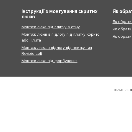
Інструкції з монтування скритих
Як обра
люків
Як обрати 
Монтаж люка під плитку в стіну
Як обрати
Монтаж люків в підлогу під плитку Корито
Як обрати
або Плита
Монтаж люка в підлогу під плитку тип
Revizio Loft
Монтаж люка під фарбування