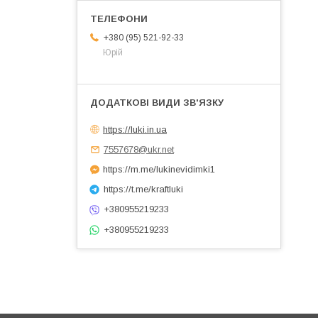
+380 (95) 521-92-33
Юрій
https://luki.in.ua
7557678@ukr.net
https://m.me/lukinevidimki1
https://t.me/kraftluki
+380955219233
+380955219233