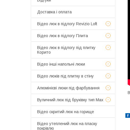
Відгуки
Доставка і оплата
Відео люк в підлогу Revizio Loft
Відео люк в підлогу Плита
Відео люк в підлогу під плитку
Корито
Відео інші напольні люки
Відео люків під плитку в стіну
Алюмінієві люки під фарбування
В
Вуличний люк під бруківку тип Мах
Відео скритий люк на горище
Відео утеплений люк на пласку
покрівлю