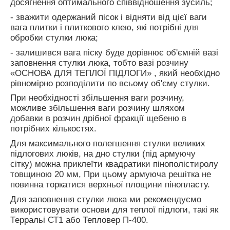
досягнення оптимального співвідношення зусиль;
- зважити одержаний пісок і відняти від цієї ваги
вага плитки і плиткового клею, які потрібні для
обробки стулки люка;
- залишився вага піску буде дорівнює об'ємній вазі
заповнення стулки люка, тобто вазі розчину
«ОСНОВА ДЛЯ ТЕПЛОЇ ПІДЛОГИ» , який необхідно
рівномірно розподілити по всьому об'єму стулки.
При необхідності збільшення ваги розчину,
можливе збільшення ваги розчину шляхом
добавки в розчин дрібної фракції щебеню в
потрібних кількостях.
Для максимального полегшення стулки великих
підлогових люків, на дно стулки (під армуючу
сітку) можна приклеїти квадратики пінополістиролу
товщиною 20 мм, При цьому армуюча решітка не
повинна торкатися верхньої площини пінопласту.
Для заповнення стулки люка ми рекомендуємо
використовувати основи для теплої підлоги, такі як
Терральі СТ1 або
Тепловер П-400.