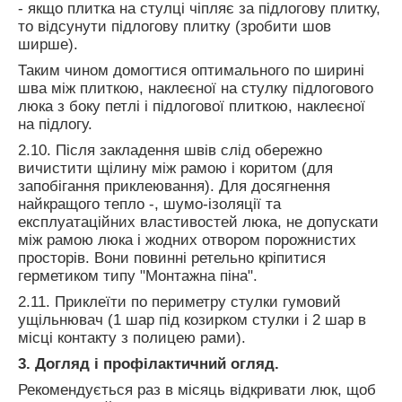
- якщо плитка на стулці чіпляє за підлогову плитку,
то відсунути підлогову плитку (зробити шов
ширше).
Таким чином домогтися оптимального по ширині
шва між плиткою, наклеєної на стулку підлогового
люка з боку петлі і підлогової плиткою, наклеєної
на підлогу.
2.10. Після закладення швів слід обережно
вичистити щілину між рамою і коритом (для
запобігання приклеювання). Для досягнення
найкращого тепло -, шумо-ізоляції та
експлуатаційних властивостей люка, не допускати
між рамою люка і жодних отвором порожнистих
просторів. Вони повинні ретельно кріпитися
герметиком типу "Монтажна піна".
2.11. Приклеїти по периметру стулки гумовий
ущільнювач (1 шар під козирком стулки і 2 шар в
місці контакту з полицею рами).
3. Догляд і профілактичний огляд.
Рекомендується раз в місяць відкривати люк, щоб