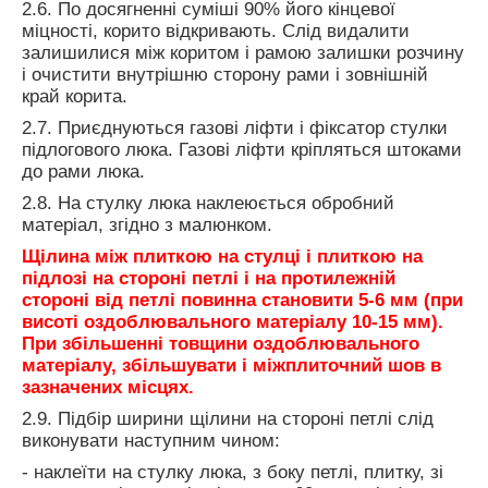
2.6. По досягненні суміші 90% його кінцевої
міцності, корито відкривають. Слід видалити
залишилися між коритом і рамою залишки розчину
і очистити внутрішню сторону рами і зовнішній
край корита.
2.7. Приєднуються газові ліфти і фіксатор стулки
підлогового люка. Газові ліфти кріпляться штоками
до рами люка.
2.8. На стулку люка наклеюється обробний
матеріал, згідно з малюнком.
Щілина між плиткою на стулці і плиткою на
підлозі на стороні петлі і на протилежній
стороні від петлі повинна становити 5-6 мм (при
висоті оздоблювального матеріалу 10-15 мм).
При збільшенні товщини оздоблювального
матеріалу, збільшувати і міжплиточний шов в
зазначених місцях.
2.9. Підбір ширини щілини на стороні петлі слід
виконувати наступним чином:
- наклеїти на стулку люка, з боку петлі, плитку, зі