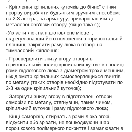
- Кріплення кріпильних куточків до бічної стінки
прорізу виробляти будь-яким зручним способом:
на 2-3 анкера, на арматуру, приварюванням до
металевої обв'язки отвору (якщо така є);
-Укласти люк на підготовлене місце і,
відрегулювавши його положення в горизонтальній
площині, закріпити раму люка в отворі на
тимчасовий кріплення;
- Просвердлити знизу вгору отвори в
горизонтальній полиці кріпильних куточків і полиці
рами підлогового люка з діаметром трохи меншим,
ніж діаметр кріпильних самосверлящихся гвинтів
по металу (таких отворів необхідно підготувати по
2-3 на один кріпильний куточок);
- Загорнути знизу вгору в підготовлені отвори
саморізи по металу, стягнувши, таким чином,
кріпильний куточок і раму підлогового люка;
- Кінці саморізів, стирчать з рами люка вгорі,
відкусити або зрізати, не пошкоджуючи шар
порошкового полімерного покриття і замалювати в