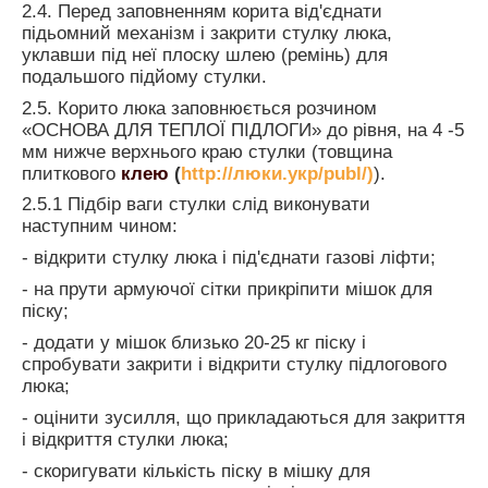
2.4. Перед заповненням корита від'єднати
підьомний механізм і закрити стулку люка,
уклавши під неї плоску шлею (ремінь) для
подальшого підйому стулки.
2.5.
Корито люка заповнюється розчином
«ОСНОВА ДЛЯ ТЕПЛОЇ ПІДЛОГИ» до рівня, на 4 -5
мм нижче верхнього краю
стулки
(товщина
плиткового
клею
(
http://люки.укр/publ/)
).
2.5.1 Підбір ваги стулки слід виконувати
наступним чином:
- відкрити стулку люка і під'єднати газові ліфти;
- на прути армуючої сітки прикріпити мішок для
піску;
- додати у мішок близько 20-25 кг піску і
спробувати закрити і відкрити стулку підлогового
люка;
- оцінити зусилля, що прикладаються для закриття
і відкриття стулки люка;
- скоригувати кількість піску в мішку для