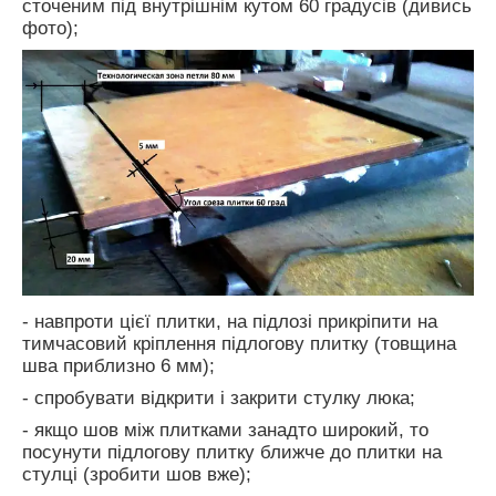
сточеним під внутрішнім кутом 60 градусів (дивись
фото);
- навпроти цієї плитки, на підлозі прикріпити на
тимчасовий кріплення підлогову плитку (товщина
шва приблизно 6 мм);
- спробувати відкрити і закрити стулку люка;
- якщо шов між плитками занадто широкий, то
посунути підлогову плитку ближче до плитки на
стулці (зробити шов вже);