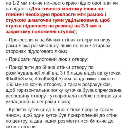
на 1-2 мм нижче нижнього краю підлогової плитки
на підлозі (
Для точного монтажу люка по
глибині необхідно прокласти між рамою і
стулкою шматочки гуми ущільнювача, щоб
стулка підвелася на резинці на 2-3 мм в
закритому положенні стулки
);
- Прокреслити на бічних стінах отвору по низу
рами люка розмічальну лінію по всіх чотирьох
сторонах підлогового люка;
- Прибрати підлоговий люк з отвору;
- Прикріпити до бічної стінки отвору по
розмічувальної лінії від 3 і більше відрізків куточка
40х40х3 мм, 45х45х3(4,5) мм завдовжки кожного
150 мм на кожну сторону, з таким розрахунком,
щоб горизонтальна полку куточка була спрямована
всередину отвору і утворювала собою полицю для
укладання на неї рами люка;
- Кріпити куточки до бічної стінки прорізу таким
чином, щоб один куток був прикріплений до стіни
по центру, а два інших розмістилися ближче до
кутів сторони;