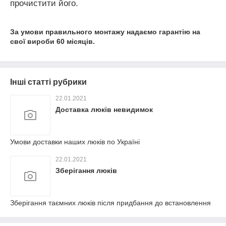
прочистити його.
За
умови
правильного
монтажу
надаємо
гарантію
на
свої
вироби
60
місяців
.
Інші статті рубрики
22.01.2021
Доставка люків невидимок
Умови доставки наших люків по Україні
22.01.2021
Зберігання люків
Зберігання таємних люків після придбання до встановлення