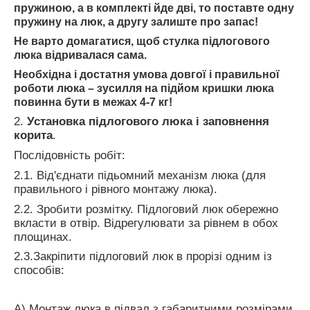
пружиною, а в комплекті йде дві, то поставте одну
пружину на люк, а другу залиште про запас!
Не варто домагатися, щоб стулка підлогового
люка відривалася сама.
Необхідна і достатня умова довгої і правильної
роботи люка – зусилля на підйом кришки люка
повинна бути в межах 4-7 кг!
2.
Установка підлогового люка і заповнення
корита
.
Послідовність робіт:
2.1. Від'єднати підьомний механізм люка (для
правильного і рівного монтажу люка).
2.2. Зробити розмітку. Підлоговий люк обережно
вкласти в отвір. Відрегулювати за рівнем в обох
площинах.
2.3.Закріпити підлоговий люк в прорізі одним із
способів:
А) Монтаж люка в підвал з габаритними розмірами