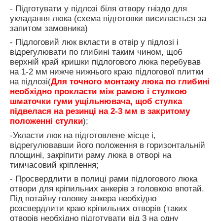
- Підготувати у підлозі біля отвору гніздо для
укладання люка (схема підготовки висилається за
запитом замовника)
- Підлоговий люк вкласти в отвір у підлозі і
відрегулювати по глибині таким чином, щоб
верхній край кришки підлогового люка
перебував
на 1-2 мм нижче нижнього краю підлогової плитки
на підлозі
(
Для точного монтажу люка по глибині
необхідно прокласти між рамою і стулкою
шматочки гуми ущільнювача, щоб стулка
підвелася на резинці на 2-3 мм в закритому
положенні стулки
);
-Укласти люк на підготовлене місце і,
відрегулювавши його положення в горизонтальній
площині, закріпити раму люка в отворі на
тимчасовий кріплення;
- Просвердлити в полиці рами підлогового люка
отвори для кріпильних анкерів з головкою впотай.
Під потайну головку анкера необхідно
розсвердлити краю кріпильних отворів (таких
отворів необхідно підготувати від 3 на одну