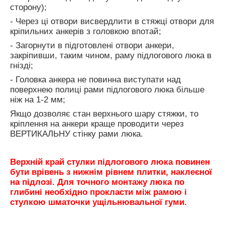
сторону);
- Через ці отвори висвердлити в стяжці отвори для
кріпильних анкерів з головкою впотай;
- Загорнути в підготовлені отвори анкери,
закріпивши, таким чином, раму підлогового люка в
гнізді;
- Головка анкера не повинна виступати над
поверхнею полиці рами підлогового люка більше
ніж на 1-2 мм;
Якщо дозволяє стан верхнього шару стяжки, то
кріплення на анкери краще проводити через
ВЕРТИКАЛЬНУ стінку рами люка.
Верхній край стулки підлогового люка повинен
бути врівень з нижнім рівнем плитки, наклеєної
на підлозі. Для точного монтажу люка по
глибині необхідно прокласти між рамою і
стулкою шматочки ущільнювальної гуми.