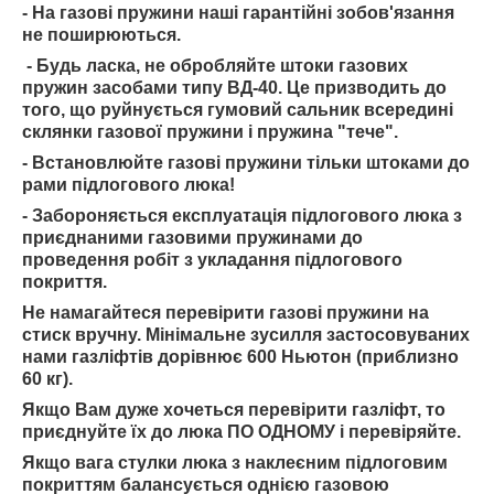
- На газові пружини наші гарантійні зобов'язання
не поширюються.
- Будь ласка, не обробляйте штоки газових
пружин засобами типу ВД-40. Це призводить до
того, що руйнується гумовий сальник всередині
склянки газової пружини і пружина "тече".
- Встановлюйте газові пружини тільки штоками до
рами підлогового люка!
- Забороняється експлуатація підлогового люка з
приєднаними газовими пружинами до
проведення робіт з укладання підлогового
покриття.
Не намагайтеся перевірити газові пружини на
стиск вручну. Мінімальне зусилля застосовуваних
нами газліфтів дорівнює 600 Ньютон (приблизно
60 кг).
Якщо Вам дуже хочеться перевірити газліфт, то
приєднуйте їх до люка ПО ОДНОМУ і перевіряйте.
Якщо вага стулки люка з наклеєним підлоговим
покриттям балансується однією газовою