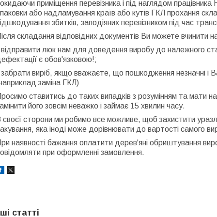
окидаючи приміщення перевізника і під наглядом працівника
паковки або надламування країв або кутів ГКЛ прохання скл
ідшкодування збитків, заподіяних перевізником під час тран
ісля складання відповідних документів Ви можете вчинити н
 відправити люк нам для доведення виробу до належного ста
ефектації є обов'язковою!;
 забрати виріб, якщо вважаєте, що пошкодження незначні і В
наприклад заміна ГКЛ)
росимо ставитись до таких випадків з розумінням та мати на 
амінити його зовсім неважко і займає 15 хвилин часу.
 своєї сторони ми робимо все можливе, щоб захистити уразли
акування, яка іноді може дорівнювати до вартості самого вир
ри наявності бажання оплатити дерев'яні обриштування вир
повідомляти при оформленні замовлення.
нші статті