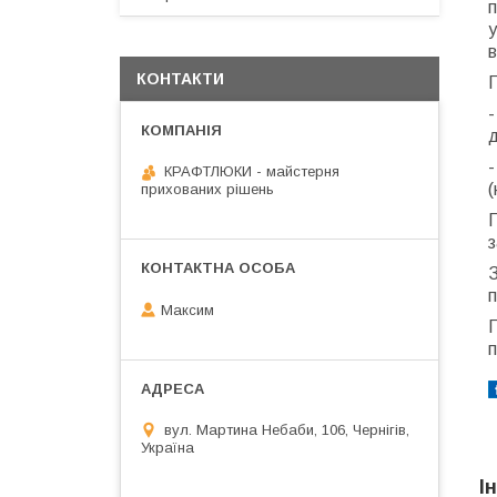
п
у
в
КОНТАКТИ
П
-
д
-
КРАФТЛЮКИ - майстерня
(
прихованих рішень
П
з
З
п
Максим
П
вул. Мартина Небаби, 106, Чернігів,
Україна
І