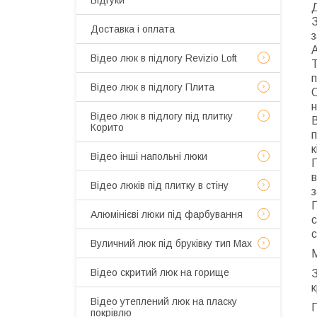
Відгуки
Д
З
Доставка і оплата
Відео люк в підлогу Revizio Loft
Т
п
Відео люк в підлогу Плита
О
н
Відео люк в підлогу під плитку
В
Корито
п
к
Відео інші напольні люки
П
в
Відео люків під плитку в стіну
з
Алюмінієві люки під фарбування
с
с
Вуличний люк під бруківку тип Мах
Відео скритий люк на горище
З
к
Відео утеплений люк на пласку
П
покрівлю