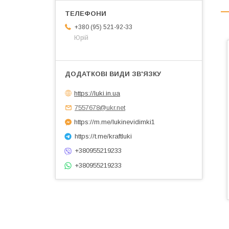
+380 (95) 521-92-33
Юрій
https://luki.in.ua
7557678@ukr.net
https://m.me/lukinevidimki1
https://t.me/kraftluki
+380955219233
+380955219233