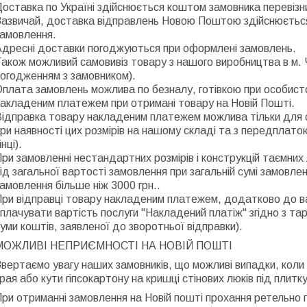
оставка по Україні здійснюється коштом замовника перевіз
азвичай, доставка відправлень Новою Поштою здійснюється 
замовлення.
Адресні доставки погоджуються при оформлені замовлень.
акож можливий самовивіз товару з нашого виробництва в м. Ч
огодженням з замовником).
плата замовлень можлива по безналу, готівкою при особист
акладеним платежем при отримані товару на Новій Пошті.
ідправка товару накладеним платежем можлива тільки для ст
ри наявності цих розмірів на нашому складі та з передплато
інці).
ри замовленні нестандартних розмірів і конструкцій таємн
ід загальної вартості замовлення при загальній сумі замовлен
амовлення більше ніж 3000 грн..
При відправці товару накладеним платежем, додатково до в
плачувати вартість послуги "Накладений платіж" згідно з та
уми коштів, заявленої до зворотньої відправки).
МОЖЛИВІ НЕПРИЄМНОСТІ НА НОВІЙ ПОШТІ
вертаємо увагу наших замовників, що можливі випадки, кол
рая або кути гіпсокартону на кришці стінових люків під плитку
ри отриманні замовлення на Новій пошті прохання ретельно пе