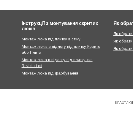
Інструкції з монтування скритих
Як обра
люків
Як обрати 
Монтаж люка під плитку в стіну
Як обрати
Монтаж люків в підлогу під плитку Корито
Як обрати
або Плита
Монтаж люка в підлогу під плитку тип
Revizio Loft
Монтаж люка під фарбування