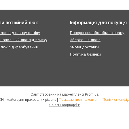
ти потайний люк
Інформація для покупця
люк під плитку в стіну
Повернення або обмін товару
 напольний люк під плитку
Зберігання люків
 люк під фарбування
Умови доставки
Політика безпеки
Сайт створений на маркетплейсі
Prom.ua
КРАФТЛЮКИ - майстерня прихованих рішень |
Поскаржитися на контент
|
Політика конфід
Select Language
▼