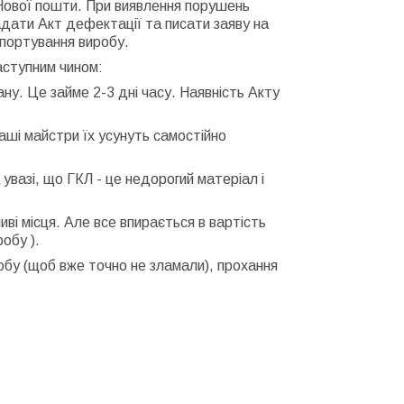
 Нової пошти. При виявлення порушень
адати Акт дефектації та писати заяву на
спортування виробу.
аступним чином:
ну. Це займе 2-3 дні часу. Наявність Акту
аші майстри їх усунуть самостійно
увазі, що ГКЛ - це недорогий матеріал і
ві місця. Але все впирається в вартість
обу ).
обу (щоб вже точно не зламали), прохання